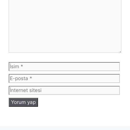
İsim
E-
post
İnte
sites