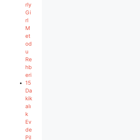
rly
Gi
rl
M
et
od
u
Re
hb
eri
15
Da
kik
alı
k
Ev
de
Pil