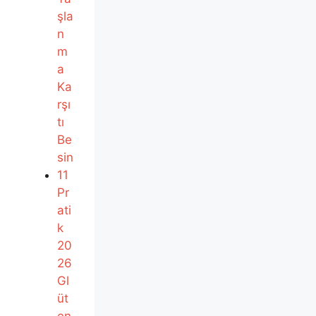
şla
n
m
a
Ka
rşı
tı
Be
sin
11
Pr
ati
k
20
26
Gl
üt
en