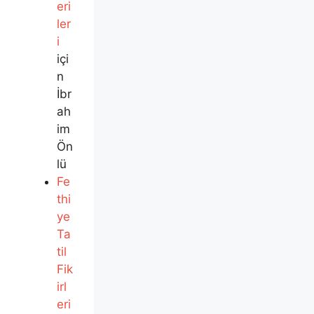
eri
ler
i
içi
n
İbr
ah
im
Ön
lü
Fe
thi
ye
Ta
til
Fik
irl
eri