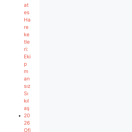
at
es
Ha
re
ke
tle
ri:
Eki
p
m
an
sız
Sı
kıl
aş
20
26
Ofi