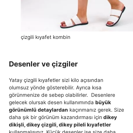
çizgili kıyafet kombin
Desenler ve çizgiler
Yatay çizgili kıyafetler sizi kilo açısından
olumsuz yönde gösterebilir. Ayrıca kısa
görünmenize de sebep olabilirler. Desenlere
gelecek olursak desen kullanımında
büyük
görünümlü detaylardan
kaçınmanız gerek. Size
daha şık bir görünüm kazandırması için
dikey
dikişli, dikey çizgili, dikey pileli kıyafetler
kullanmalısınız. Küçük desenler ise size daha