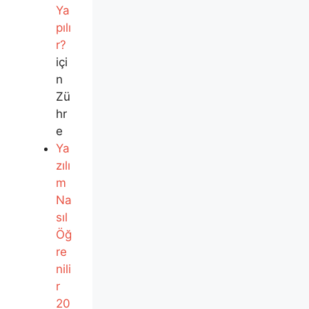
Ya
pılı
r?
içi
n
Zü
hr
e
Ya
zılı
m
Na
sıl
Öğ
re
nili
r
20