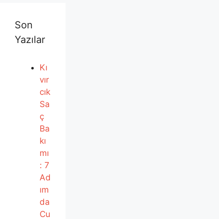
Son
Yazılar
Kı
vır
cık
Sa
ç
Ba
kı
mı
: 7
Ad
ım
da
Cu