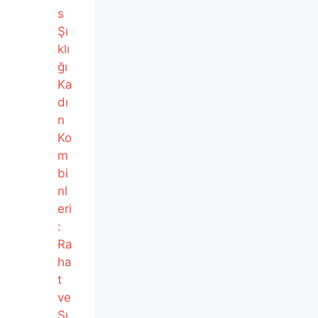
s
Şı
klı
ğı
Ka
dı
n
Ko
m
bi
nl
eri
:
Ra
ha
t
ve
Şı