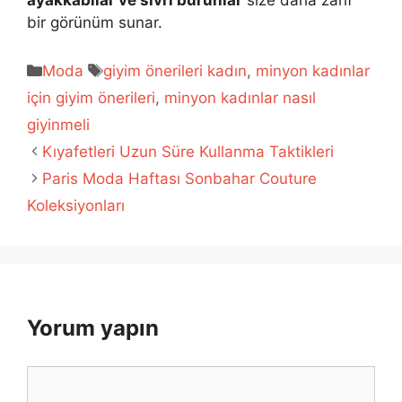
ayakkabılar ve sivri burunlar
size daha zarif
bir görünüm sunar.
Kategoriler
Etiketler
Moda
giyim önerileri kadın
,
minyon kadınlar
için giyim önerileri
,
minyon kadınlar nasıl
giyinmeli
Kıyafetleri Uzun Süre Kullanma Taktikleri
Paris Moda Haftası Sonbahar Couture
Koleksiyonları
Yorum yapın
Yorum