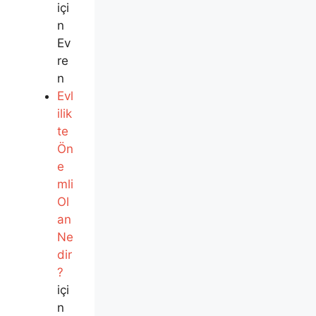
içi
n
Ev
re
n
Evl
ilik
te
Ön
e
mli
Ol
an
Ne
dir
?
içi
n