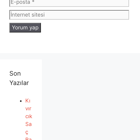
İnte
sites
Son
Yazılar
Kı
vır
cık
Sa
ç
Ba