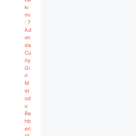
kı
mı
: 7
Ad
ım
da
Cu
rly
Gi
rl
M
et
od
u
Re
hb
eri