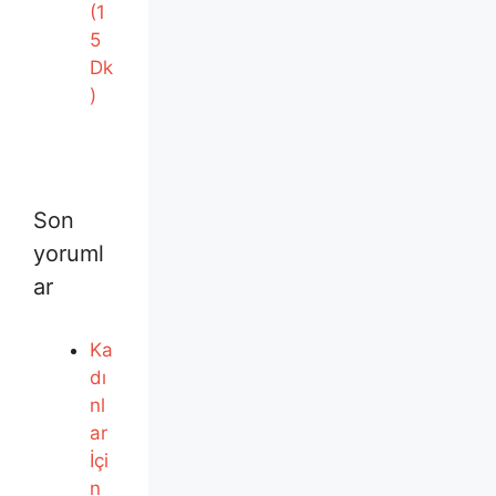
(1
5
Dk
)
Son
yoruml
ar
Ka
dı
nl
ar
İçi
n