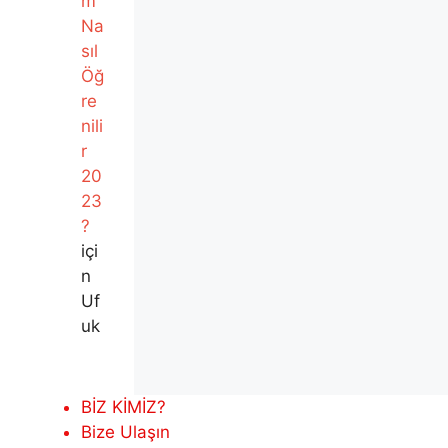
m
Na
sıl
Öğ
re
nili
r
20
23
?
içi
n
Uf
uk
BİZ KİMİZ?
Bize Ulaşın