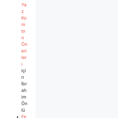
Ya
z
Ko
m
bi
n
Ön
eri
ler
i
içi
n
İbr
ah
im
Ön
lü
Fe