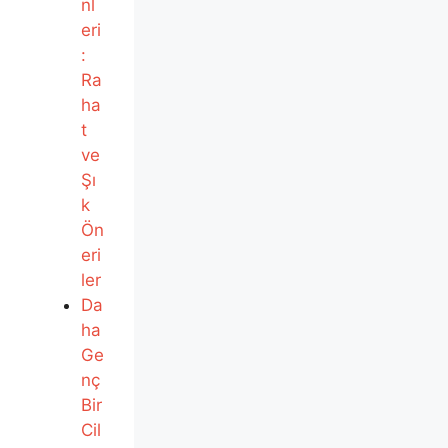
nl
eri
:
Ra
ha
t
ve
Şı
k
Ön
eri
ler
Da
ha
Ge
nç
Bir
Cil