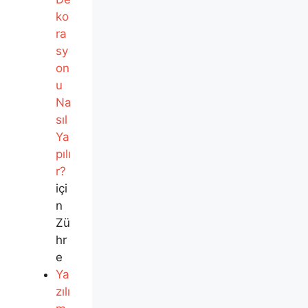
ko
ra
sy
on
u
Na
sıl
Ya
pılı
r?
içi
n
Zü
hr
e
Ya
zılı