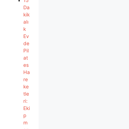
15
Da
kik
alı
k
Ev
de
Pil
at
es
Ha
re
ke
tle
ri:
Eki
p
m