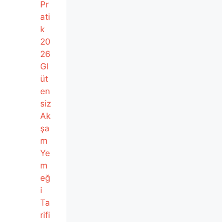
Pr
ati
k
20
26
Gl
üt
en
siz
Ak
şa
m
Ye
m
eğ
i
Ta
rifi