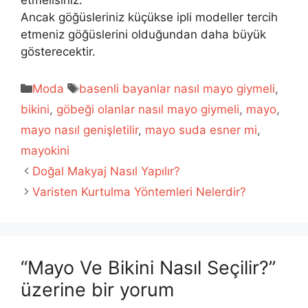
etmelisiniz.
Ancak göğüsleriniz küçükse ipli modeller tercih
etmeniz göğüslerini olduğundan daha büyük
gösterecektir.
Kategoriler
Etiketler
Moda
basenli bayanlar nasıl mayo giymeli
,
bikini
,
göbeği olanlar nasıl mayo giymeli
,
mayo
,
mayo nasıl genişletilir
,
mayo suda esner mi
,
mayokini
Doğal Makyaj Nasıl Yapılır?
Varisten Kurtulma Yöntemleri Nelerdir?
“Mayo Ve Bikini Nasıl Seçilir?”
üzerine bir yorum