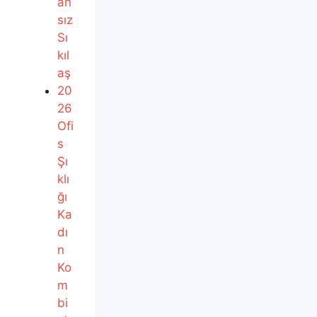
an
sız
Sı
kıl
aş
20
26
Ofi
s
Şı
klı
ğı
Ka
dı
n
Ko
m
bi