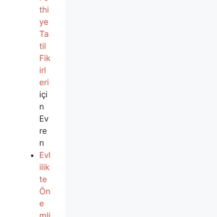
thi
ye
Ta
til
Fik
irl
eri
içi
n
Ev
re
n
Evl
ilik
te
Ön
e
mli