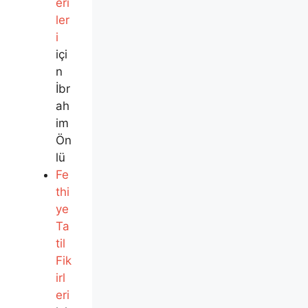
eri
ler
i
içi
n
İbr
ah
im
Ön
lü
Fe
thi
ye
Ta
til
Fik
irl
eri