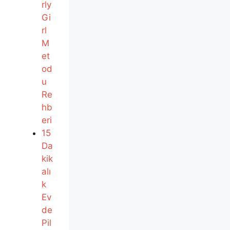
rly
Gi
rl
M
et
od
u
Re
hb
eri
15
Da
kik
alı
k
Ev
de
Pil