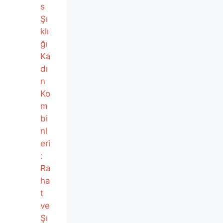
s
Şı
klı
ğı
Ka
dı
n
Ko
m
bi
nl
eri
:
Ra
ha
t
ve
Şı