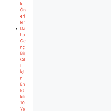
k
Ön
eri
ler
Da
ha
Ge
nç
Bir
Cil
t
İçi
n
En
Et
kili
10
Ya