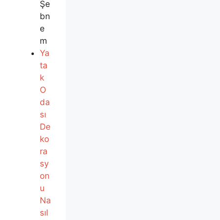
Şe
bn
e
m
Ya
ta
k
O
da
sı
De
ko
ra
sy
on
u
Na
sıl