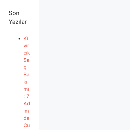
Son
Yazılar
Kı
vır
cık
Sa
ç
Ba
kı
mı
: 7
Ad
ım
da
Cu