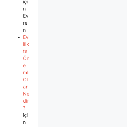
içi
n
Ev
re
n
Evl
ilik
te
Ön
e
mli
Ol
an
Ne
dir
?
içi
n