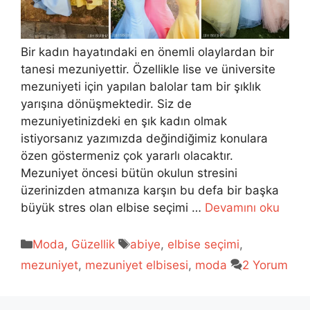
Bir kadın hayatındaki en önemli olaylardan bir
tanesi mezuniyettir. Özellikle lise ve üniversite
mezuniyeti için yapılan balolar tam bir şıklık
yarışına dönüşmektedir. Siz de
mezuniyetinizdeki en şık kadın olmak
istiyorsanız yazımızda değindiğimiz konulara
özen göstermeniz çok yararlı olacaktır.
Mezuniyet öncesi bütün okulun stresini
üzerinizden atmanıza karşın bu defa bir başka
büyük stres olan elbise seçimi …
Devamını oku
Kategoriler
Etiketler
Moda
,
Güzellik
abiye
,
elbise seçimi
,
mezuniyet
,
mezuniyet elbisesi
,
moda
2 Yorum