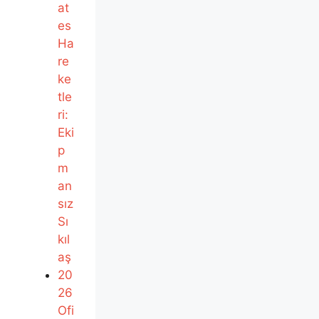
at
es
Ha
re
ke
tle
ri:
Eki
p
m
an
sız
Sı
kıl
aş
20
26
Ofi