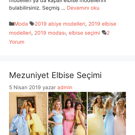
modelleri ya da kapalı elbise modellerini
bulabilirsiniz. Seçmiş …
Devamını oku
Kategoriler
Etiketler
Moda
2019 abiye modelleri
,
2019 elbise
modelleri
,
2019 modası
,
elbise seçimi
2
Yorum
Mezuniyet Elbise Seçimi
5 Nisan 2019
yazar
admin