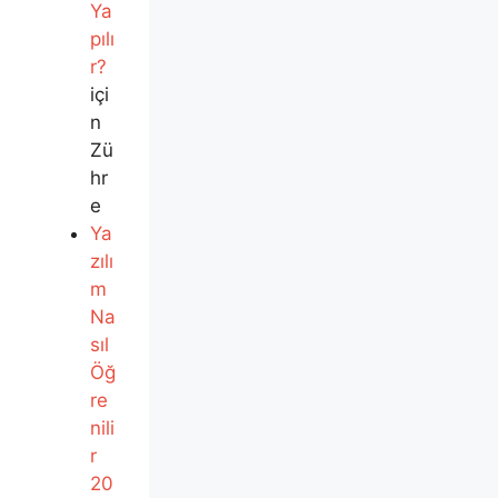
Ya
pılı
r?
içi
n
Zü
hr
e
Ya
zılı
m
Na
sıl
Öğ
re
nili
r
20