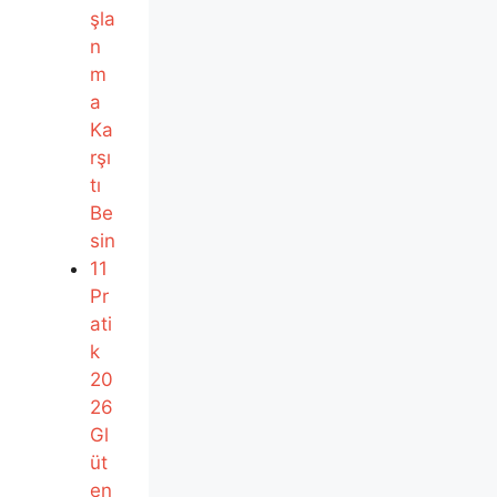
şla
n
m
a
Ka
rşı
tı
Be
sin
11
Pr
ati
k
20
26
Gl
üt
en