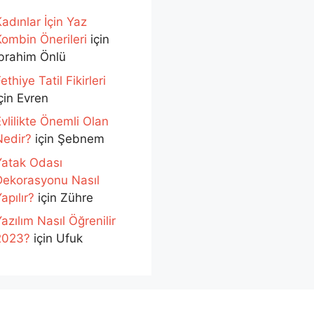
adınlar İçin Yaz
Kombin Önerileri
için
İbrahim Önlü
ethiye Tatil Fikirleri
çin
Evren
vlilikte Önemli Olan
Nedir?
için
Şebnem
Yatak Odası
Dekorasyonu Nasıl
apılır?
için
Zühre
azılım Nasıl Öğrenilir
2023?
için
Ufuk