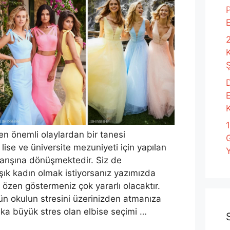
P
2
Ş
D
K
en önemli olaylardan bir tanesi
 lise ve üniversite mezuniyeti için yapılan
Y
 yarışına dönüşmektedir. Siz de
şık kadın olmak istiyorsanız yazımızda
özen göstermeniz çok yararlı olacaktır.
n okulun stresini üzerinizden atmanıza
şka büyük stres olan elbise seçimi …