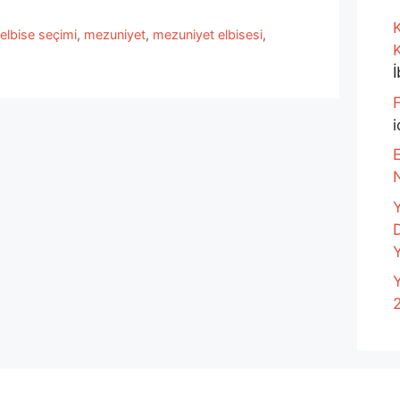
K
er
elbise seçimi
,
mezuniyet
,
mezuniyet elbisesi
,
F
i
E
Y
Y