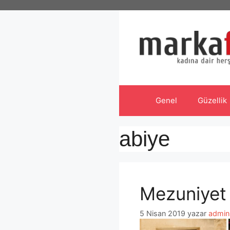
İçeriğe
atla
Genel
Güzellik
abiye
Mezuniyet 
5 Nisan 2019
yazar
admin