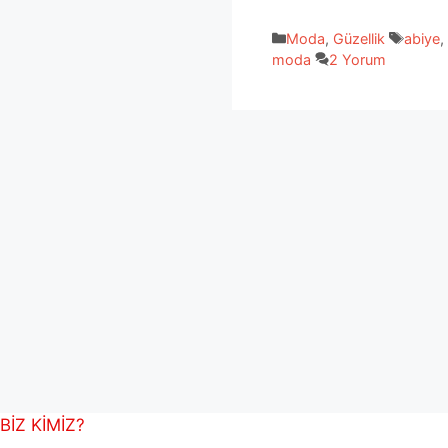
Kategoriler
Etiketl
Moda
,
Güzellik
abiye
,
moda
2 Yorum
BİZ KİMİZ?