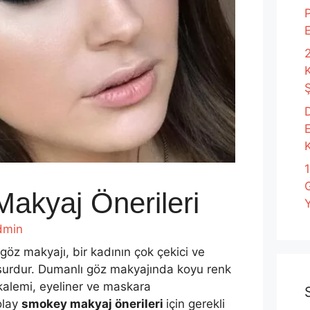
P
2
Ş
D
K
akyaj Önerileri
Y
dmin
öz makyajı, bir kadının çok çekici ve
surdur. Dumanlı göz makyajında koyu renk
 kalemi, eyeliner ve maskara
olay
smokey makyaj önerileri
için gerekli