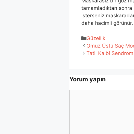
Maskarasız bir göz m
tamamladıktan sonra k
İsterseniz maskaradan ö
daha hacimli görünür.
Kategoriler
Güzellik
Omuz Üstü Saç Mod
Tatil Kalbi Sendromu
Yorum yapın
Yorum