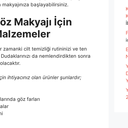
a makyajınıza başlayabilirsiniz.
K
öz Makyajı İçin
alzemeler
F
i
zamanki cilt temizliği rutininizi ve ten
E
. Dudaklarınızı da nemlendirdikten sonra
olacaktır.
in ihtiyacınız olan ürünler şunlardır;
Y
Y
larında göz farları
çalar
mi