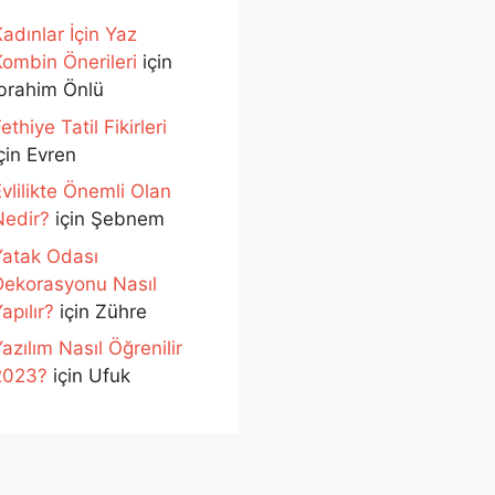
adınlar İçin Yaz
Kombin Önerileri
için
İbrahim Önlü
ethiye Tatil Fikirleri
çin
Evren
vlilikte Önemli Olan
Nedir?
için
Şebnem
Yatak Odası
Dekorasyonu Nasıl
apılır?
için
Zühre
azılım Nasıl Öğrenilir
2023?
için
Ufuk