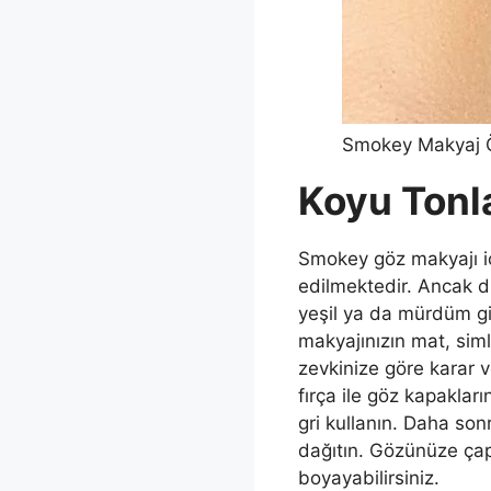
Smokey Makyaj Ö
Koyu Tonla
Smokey göz makyajı içi
edilmektedir. Ancak di
yeşil ya da mürdüm gib
makyajınızın mat, sim
zevkinize göre karar ve
fırça ile göz kapakları
gri kullanın. Daha son
dağıtın. Gözünüze çap
boyayabilirsiniz.