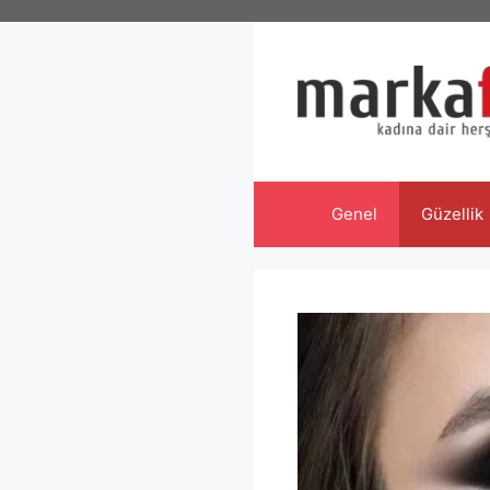
İçeriğe
atla
Genel
Güzellik