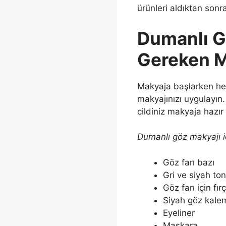
ürünleri aldıktan sonr
Dumanlı G
Gereken M
Makyaja başlarken her 
makyajınızı uygulayın
cildiniz makyaja hazır 
Dumanlı göz makyajı iç
Göz farı bazı
Gri ve siyah ton
Göz farı için fır
Siyah göz kale
Eyeliner
Maskara