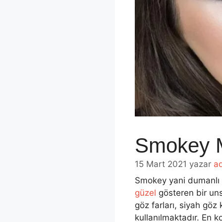
Smokey M
15 Mart 2021
yazar
a
Smokey yani dumanlı g
güzel
gösteren bir un
göz farları, siyah göz
kullanılmaktadır. En k