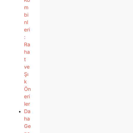
m
bi
nl
eri
:
Ra
ha
t
ve
Şı
k
Ön
eri
ler
Da
ha
Ge