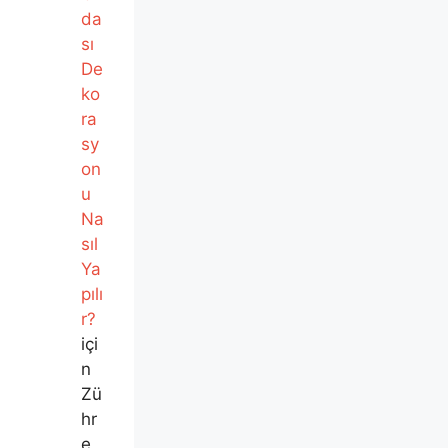
da
sı
De
ko
ra
sy
on
u
Na
sıl
Ya
pılı
r?
içi
n
Zü
hr
e