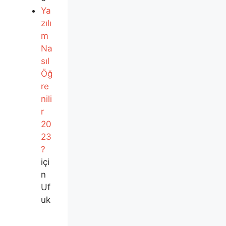
Ya
zılı
m
Na
sıl
Öğ
re
nili
r
20
23
?
içi
n
Uf
uk