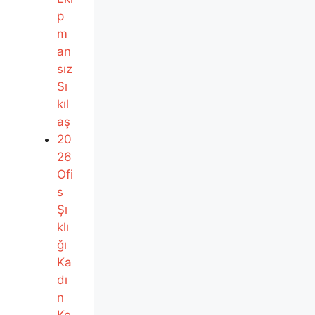
p
m
an
sız
Sı
kıl
aş
20
26
Ofi
s
Şı
klı
ğı
Ka
dı
n
Ko