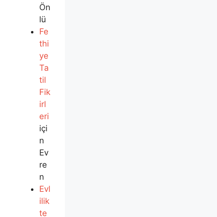
Ön
lü
Fe
thi
ye
Ta
til
Fik
irl
eri
içi
n
Ev
re
n
Evl
ilik
te