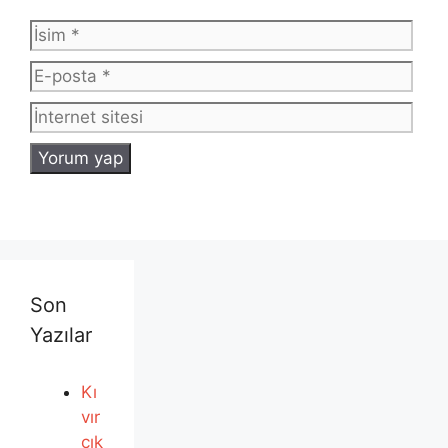
İsim
E-
post
İnte
sites
Son
Yazılar
Kı
vır
cık