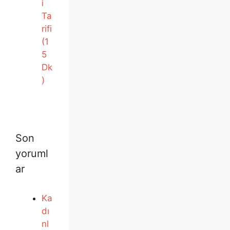
i
Ta
rifi
(1
5
Dk
)
Son
yoruml
ar
Ka
dı
nl