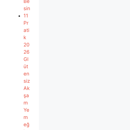
Be
sin
11
Pr
ati
k
20
26
Gl
üt
en
siz
Ak
şa
m
Ye
m
eğ