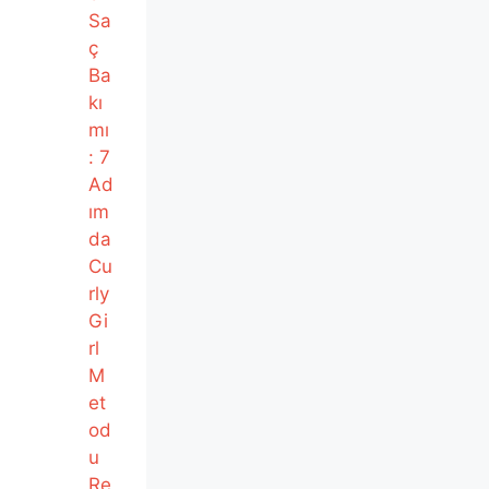
Sa
ç
Ba
kı
mı
: 7
Ad
ım
da
Cu
rly
Gi
rl
M
et
od
u
Re