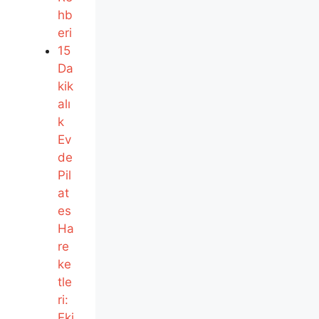
hb
eri
15
Da
kik
alı
k
Ev
de
Pil
at
es
Ha
re
ke
tle
ri:
Eki