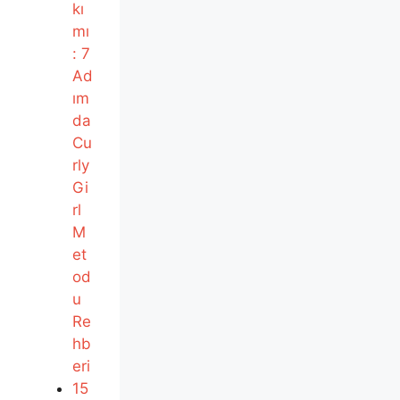
kı
mı
: 7
Ad
ım
da
Cu
rly
Gi
rl
M
et
od
u
Re
hb
eri
15