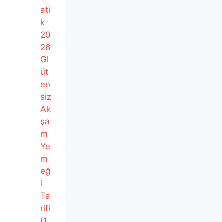
ati
k
20
26
Gl
üt
en
siz
Ak
şa
m
Ye
m
eğ
i
Ta
rifi
(1