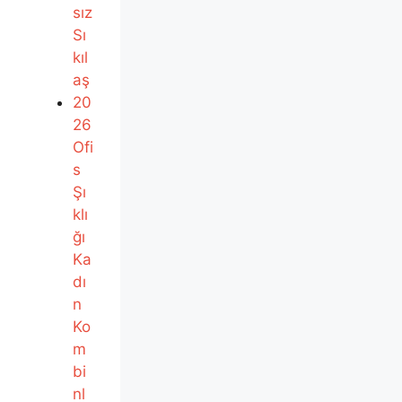
sız
Sı
kıl
aş
20
26
Ofi
s
Şı
klı
ğı
Ka
dı
n
Ko
m
bi
nl