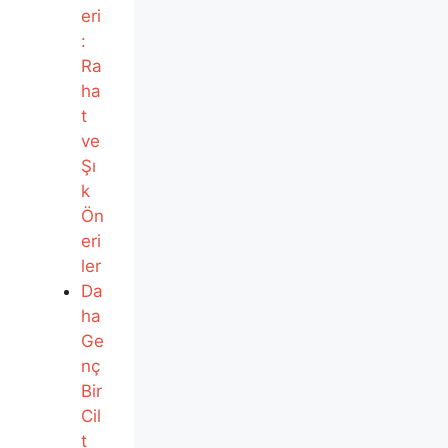
eri
:
Ra
ha
t
ve
Şı
k
Ön
eri
ler
Da
ha
Ge
nç
Bir
Cil
t