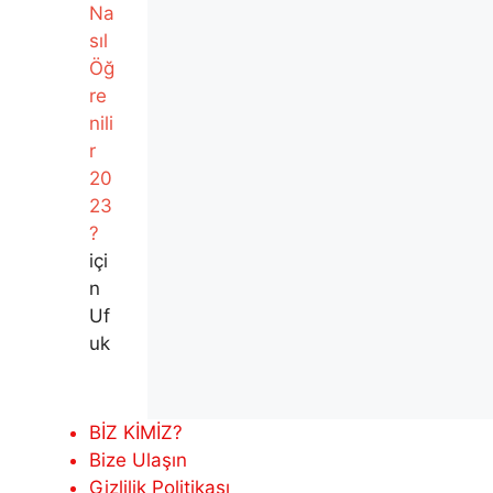
Na
sıl
Öğ
re
nili
r
20
23
?
içi
n
Uf
uk
BİZ KİMİZ?
Bize Ulaşın
Gizlilik Politikası