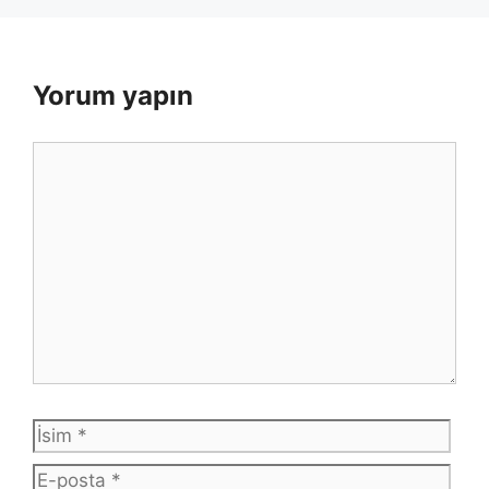
Yorum yapın
Yorum
İsim
E-
post
İnte