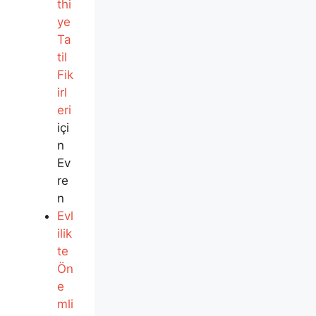
thi
ye
Ta
til
Fik
irl
eri
içi
n
Ev
re
n
Evl
ilik
te
Ön
e
mli