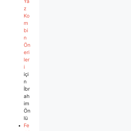
Ya
z
Ko
m
bi
n
Ön
eri
ler
i
içi
n
İbr
ah
im
Ön
lü
Fe