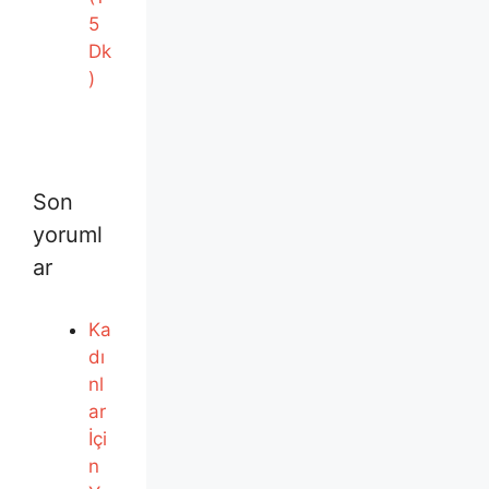
5
Dk
)
Son
yoruml
ar
Ka
dı
nl
ar
İçi
n