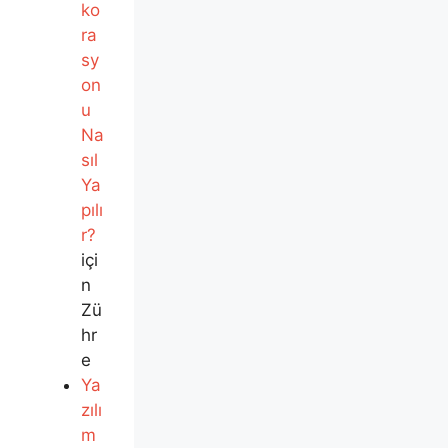
ko
ra
sy
on
u
Na
sıl
Ya
pılı
r?
içi
n
Zü
hr
e
Ya
zılı
m