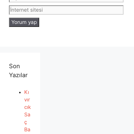
sites
Son
Yazılar
Kı
vır
cık
Sa
ç
Ba