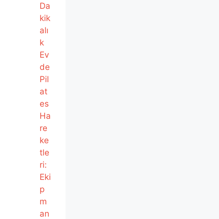
Da
kik
alı
k
Ev
de
Pil
at
es
Ha
re
ke
tle
ri:
Eki
p
m
an