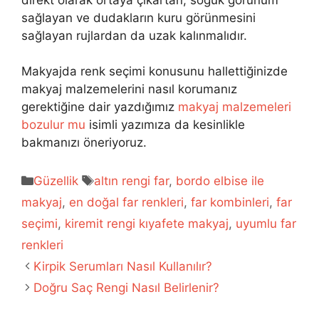
sağlayan ve dudakların kuru görünmesini
sağlayan rujlardan da uzak kalınmalıdır.
Makyajda renk seçimi konusunu hallettiğinizde
makyaj malzemelerini nasıl korumanız
gerektiğine dair yazdığımız
makyaj malzemeleri
bozulur mu
isimli yazımıza da kesinlikle
bakmanızı öneriyoruz.
Kategoriler
Etiketler
Güzellik
altın rengi far
,
bordo elbise ile
makyaj
,
en doğal far renkleri
,
far kombinleri
,
far
seçimi
,
kiremit rengi kıyafete makyaj
,
uyumlu far
renkleri
Kirpik Serumları Nasıl Kullanılır?
Doğru Saç Rengi Nasıl Belirlenir?