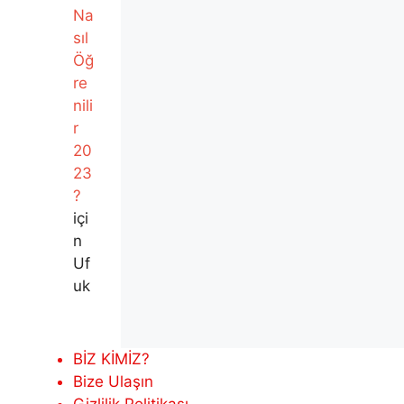
Na
sıl
Öğ
re
nili
r
20
23
?
içi
n
Uf
uk
BİZ KİMİZ?
Bize Ulaşın
Gizlilik Politikası