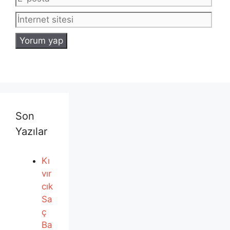
sites
Son
Yazılar
Kı
vır
cık
Sa
ç
Ba