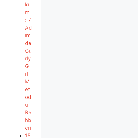
kı
mı
: 7
Ad
ım
da
Cu
rly
Gi
rl
M
et
od
u
Re
hb
eri
15