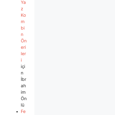
Ya
z
Ko
m
bi
n
Ön
eri
ler
i
içi
n
İbr
ah
im
Ön
lü
Fe