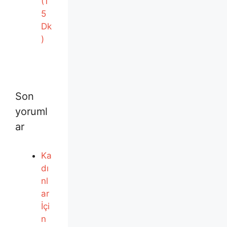
(1
5
Dk
)
Son
yoruml
ar
Ka
dı
nl
ar
İçi
n