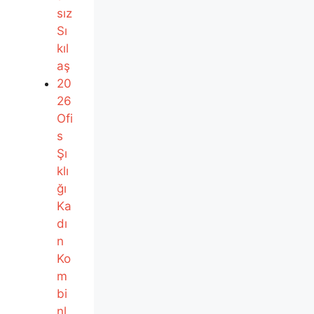
sız
Sı
kıl
aş
20
26
Ofi
s
Şı
klı
ğı
Ka
dı
n
Ko
m
bi
nl