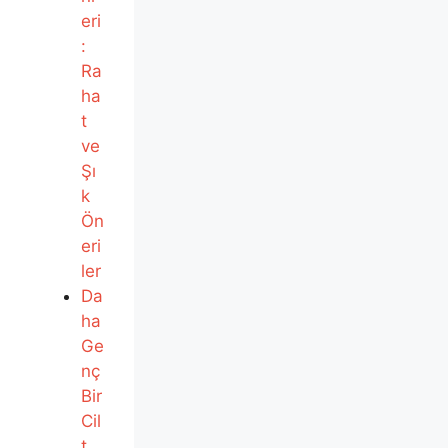
eri
:
Ra
ha
t
ve
Şı
k
Ön
eri
ler
Da
ha
Ge
nç
Bir
Cil
t