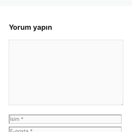
Yorum yapın
Yorum
İsim
E-
post
İnte