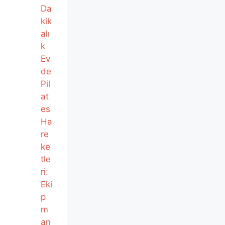
Da
kik
alı
k
Ev
de
Pil
at
es
Ha
re
ke
tle
ri:
Eki
p
m
an