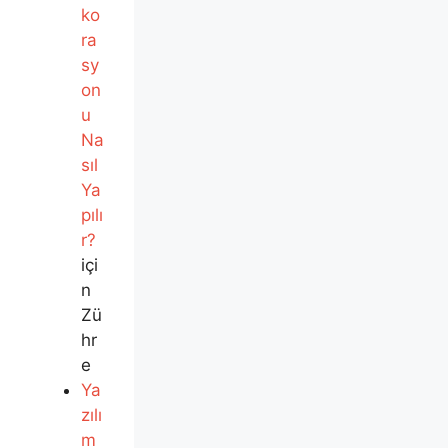
ko
ra
sy
on
u
Na
sıl
Ya
pılı
r?
içi
n
Zü
hr
e
Ya
zılı
m