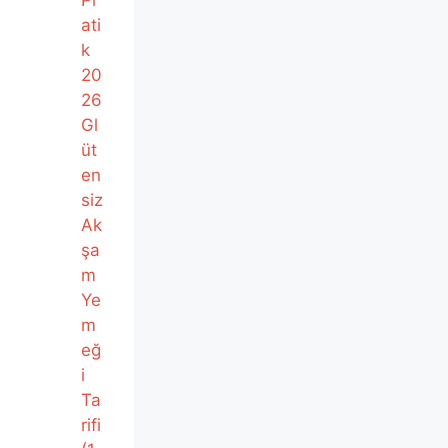
ati
k
20
26
Gl
üt
en
siz
Ak
şa
m
Ye
m
eğ
i
Ta
rifi