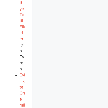
thi
ye
Ta
til
Fik
irl
eri
içi
n
Ev
re
n
Evl
ilik
te
Ön
e
mli