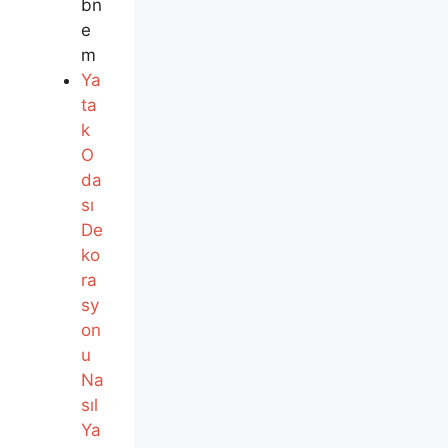
bn
e
m
Ya
ta
k
O
da
sı
De
ko
ra
sy
on
u
Na
sıl
Ya