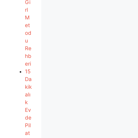
Gi
rl
M
et
od
u
Re
hb
eri
15
Da
kik
alı
k
Ev
de
Pil
at