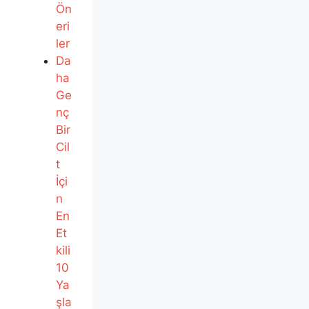
Ön
eri
ler
Da
ha
Ge
nç
Bir
Cil
t
İçi
n
En
Et
kili
10
Ya
şla