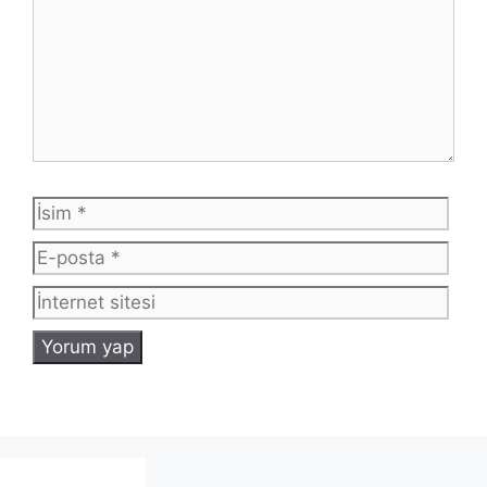
İsim
E-
post
İnte
sites