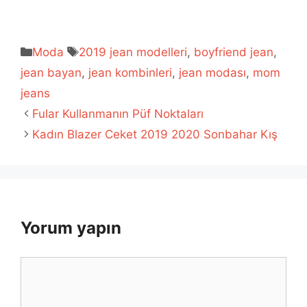
Kategoriler
Etiketler
Moda
2019 jean modelleri
,
boyfriend jean
,
jean bayan
,
jean kombinleri
,
jean modası
,
mom
jeans
Fular Kullanmanın Püf Noktaları
Kadın Blazer Ceket 2019 2020 Sonbahar Kış
Yorum yapın
Yorum