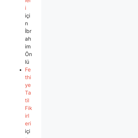
ler
i
içi
n
İbr
ah
im
Ön
lü
Fe
thi
ye
Ta
til
Fik
irl
eri
içi