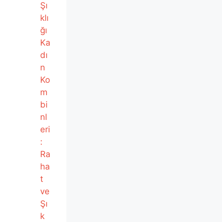
Şı
klı
ğı
Ka
dı
n
Ko
m
bi
nl
eri
:
Ra
ha
t
ve
Şı
k