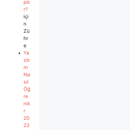
pılı
r?
içi
n
Zü
hr
e
Ya
zılı
m
Na
sıl
Öğ
re
nili
r
20
23