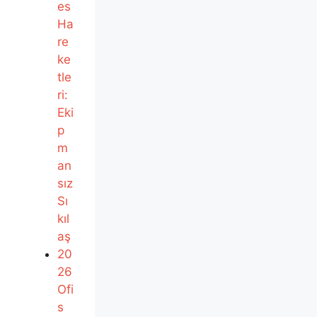
es
Ha
re
ke
tle
ri:
Eki
p
m
an
sız
Sı
kıl
aş
20
26
Ofi
s