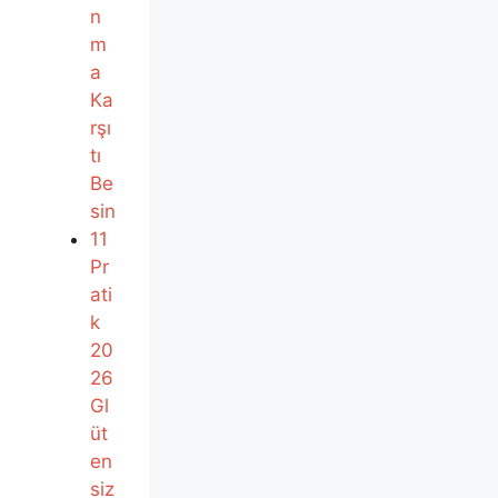
n
m
a
Ka
rşı
tı
Be
sin
11
Pr
ati
k
20
26
Gl
üt
en
siz