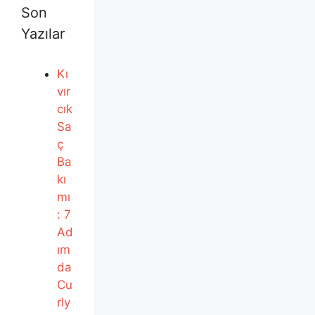
Son
Yazılar
Kı
vır
cık
Sa
ç
Ba
kı
mı
: 7
Ad
ım
da
Cu
rly