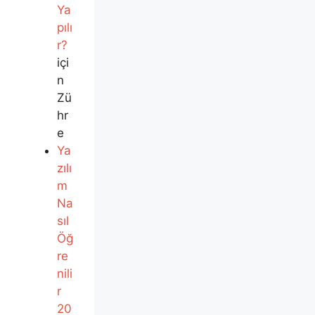
Ya
pılı
r?
içi
n
Zü
hr
e
Ya
zılı
m
Na
sıl
Öğ
re
nili
r
20