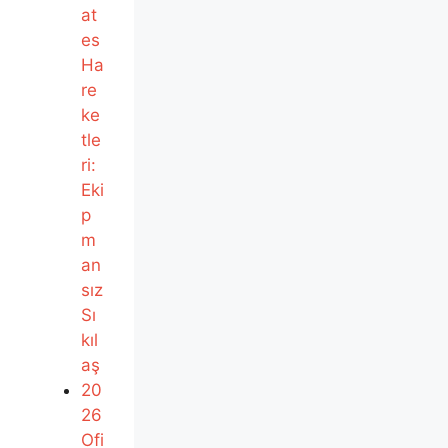
at
es
Ha
re
ke
tle
ri:
Eki
p
m
an
sız
Sı
kıl
aş
20
26
Ofi