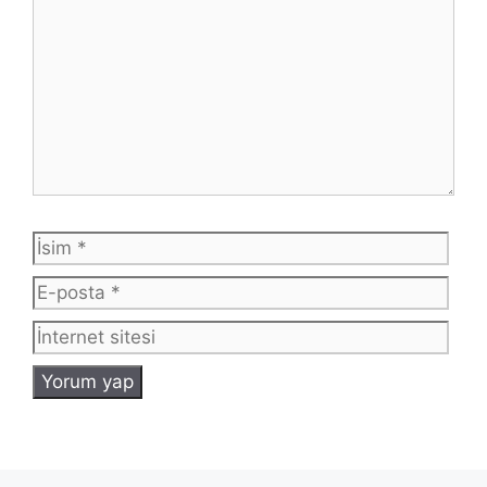
İsim
E-
post
İnte
sites