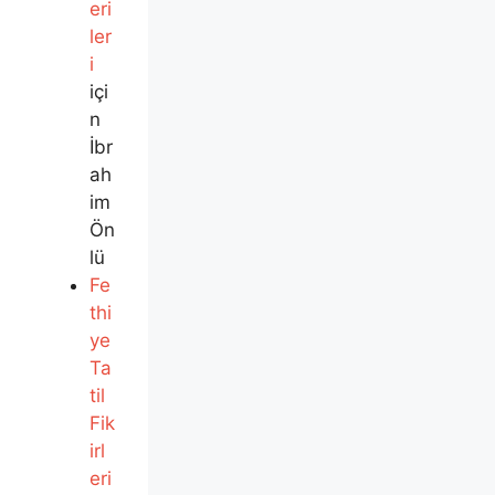
eri
ler
i
içi
n
İbr
ah
im
Ön
lü
Fe
thi
ye
Ta
til
Fik
irl
eri