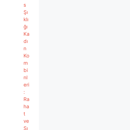
s
Şı
klı
ğı
Ka
dı
n
Ko
m
bi
nl
eri
:
Ra
ha
t
ve
Şı