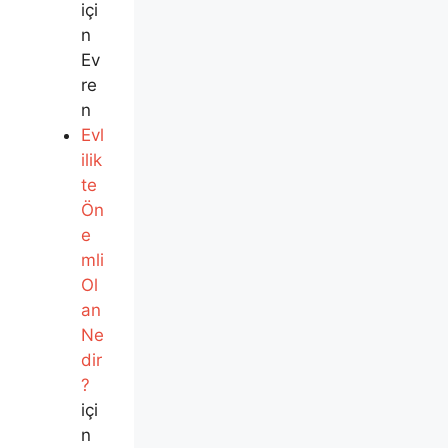
içi
n
Ev
re
n
Evl
ilik
te
Ön
e
mli
Ol
an
Ne
dir
?
içi
n