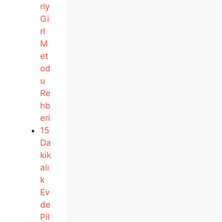
rly
Gi
rl
M
et
od
u
Re
hb
eri
15
Da
kik
alı
k
Ev
de
Pil