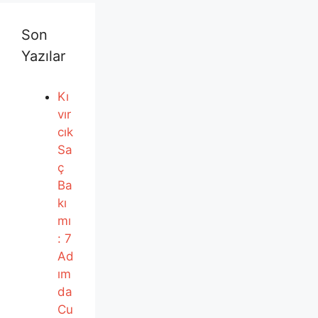
Son
Yazılar
Kı
vır
cık
Sa
ç
Ba
kı
mı
: 7
Ad
ım
da
Cu