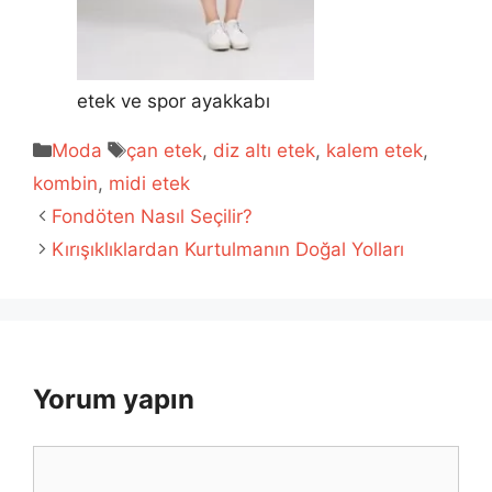
etek ve spor ayakkabı
Kategoriler
Etiketler
Moda
çan etek
,
diz altı etek
,
kalem etek
,
kombin
,
midi etek
Fondöten Nasıl Seçilir?
Kırışıklıklardan Kurtulmanın Doğal Yolları
Yorum yapın
Yorum