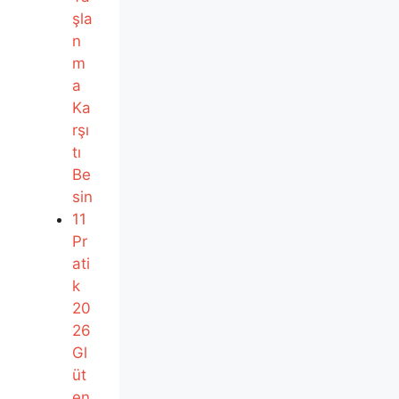
şla
n
m
a
Ka
rşı
tı
Be
sin
11
Pr
ati
k
20
26
Gl
üt
en