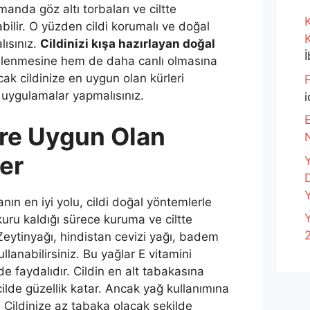
anda göz altı torbaları ve ciltte
K
ilir. O yüzden cildi korumalı ve doğal
lısınız.
Cildinizi kışa hazırlayan doğal
lenmesine hem de daha canlı olmasına
cak cildinize en uygun olan kürleri
F
 uygulamalar yapmalısınız.
i
E
ere Uygun Olan
er
Y
anın en iyi yolu, cildi doğal yöntemlerle
Y
kuru kaldığı sürece kuruma ve ciltte
 Zeytinyağı, hindistan cevizi yağı, badem
llanabilirsiniz. Bu yağlar E vitamini
 faydalıdır. Cildin en alt tabakasına
ilde güzellik katar. Ancak yağ kullanımına
. Cildinize az tabaka olacak şekilde