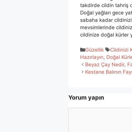
takdirde cildin tahriş 
Doğal yağları gece ya
sabaha kadar cildiniz
mevsimlerinde cildini
cildinize doğal kürler
Kategoriler
Etiketler
Güzellik
Cildinizi
Hazırlayın
,
Doğal Kürl
Beyaz Çay Nedir, Fa
Kestane Balının Fay
Yorum yapın
Yorum