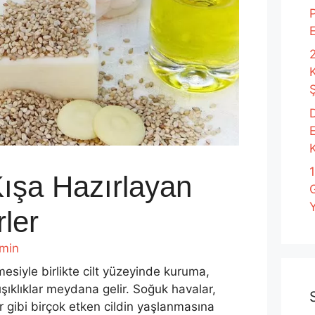
P
2
Ş
D
K
 Kışa Hazırlayan
Y
ler
min
esiyle birlikte cilt yüzeyinde kuruma,
rışıklıklar meydana gelir. Soğuk havalar,
r gibi birçok etken cildin yaşlanmasına