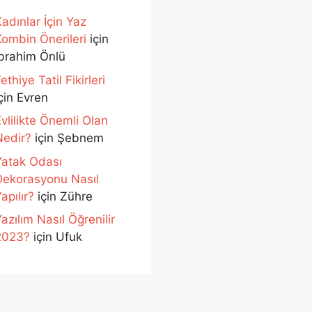
adınlar İçin Yaz
Kombin Önerileri
için
İbrahim Önlü
ethiye Tatil Fikirleri
çin
Evren
vlilikte Önemli Olan
Nedir?
için
Şebnem
Yatak Odası
Dekorasyonu Nasıl
apılır?
için
Zühre
azılım Nasıl Öğrenilir
2023?
için
Ufuk