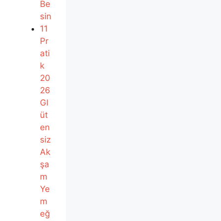
Be
sin
11
Pr
ati
k
20
26
Gl
üt
en
siz
Ak
şa
m
Ye
m
eğ