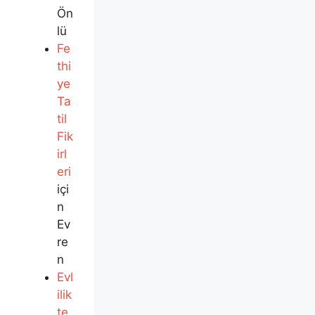
Ön
lü
Fe
thi
ye
Ta
til
Fik
irl
eri
içi
n
Ev
re
n
Evl
ilik
te