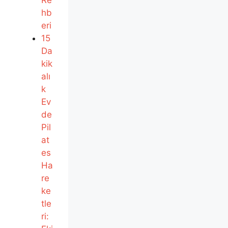
hb
eri
15
Da
kik
alı
k
Ev
de
Pil
at
es
Ha
re
ke
tle
ri: