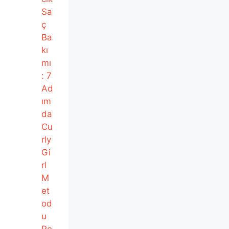
Sa
ç
Ba
kı
mı
: 7
Ad
ım
da
Cu
rly
Gi
rl
M
et
od
u
Re