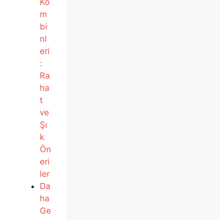
Ko
m
bi
nl
eri
:
Ra
ha
t
ve
Şı
k
Ön
eri
ler
Da
ha
Ge