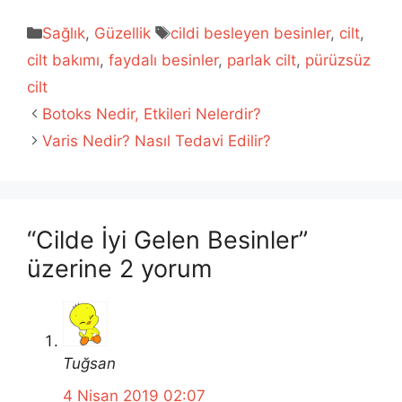
Kategoriler
Etiketler
Sağlık
,
Güzellik
cildi besleyen besinler
,
cilt
,
cilt bakımı
,
faydalı besinler
,
parlak cilt
,
pürüzsüz
cilt
Botoks Nedir, Etkileri Nelerdir?
Varis Nedir? Nasıl Tedavi Edilir?
“Cilde İyi Gelen Besinler”
üzerine 2 yorum
Tuğsan
4 Nisan 2019 02:07