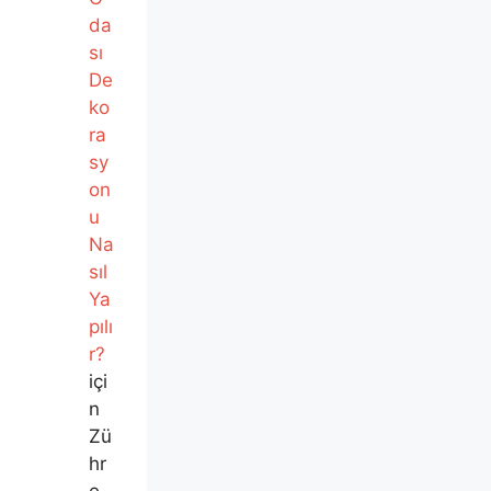
da
sı
De
ko
ra
sy
on
u
Na
sıl
Ya
pılı
r?
içi
n
Zü
hr