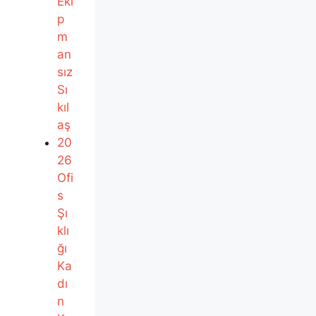
Eki
p
m
an
sız
Sı
kıl
aş
20
26
Ofi
s
Şı
klı
ğı
Ka
dı
n