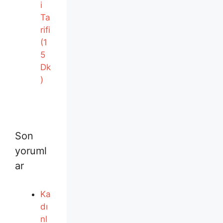
i
Ta
rifi
(1
5
Dk
)
Son
yoruml
ar
Ka
dı
nl