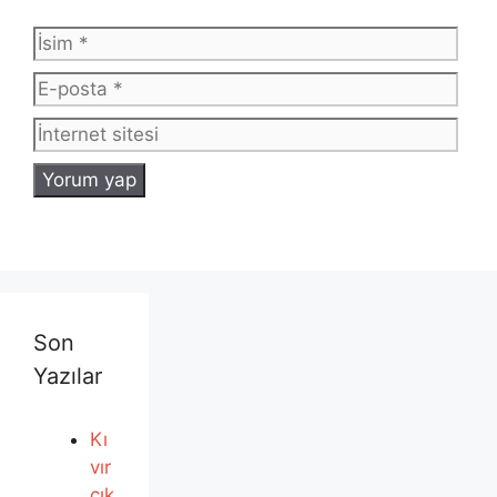
İsim
E-
post
İnte
sites
Son
Yazılar
Kı
vır
cık