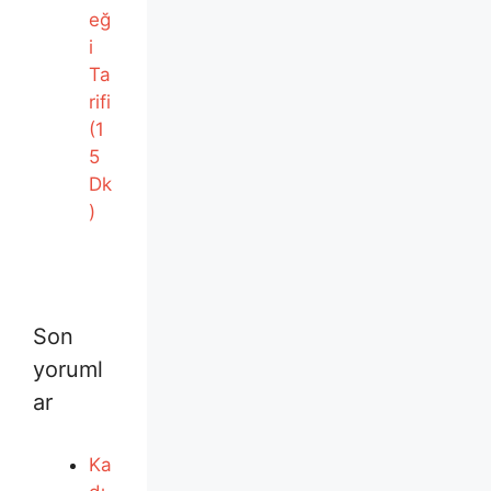
eğ
i
Ta
rifi
(1
5
Dk
)
Son
yoruml
ar
Ka