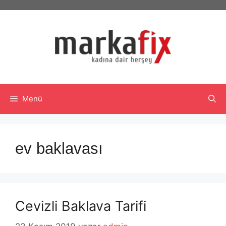
İçeriğe
atla
Menü
ev baklavası
Cevizli Baklava Tarifi