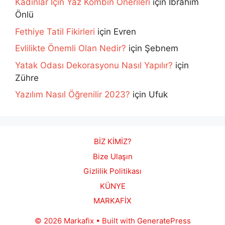
Kadınlar İçin Yaz Kombin Önerileri
için
İbrahim
Önlü
Fethiye Tatil Fikirleri
için
Evren
Evlilikte Önemli Olan Nedir?
için
Şebnem
Yatak Odası Dekorasyonu Nasıl Yapılır?
için
Zühre
Yazılım Nasıl Öğrenilir 2023?
için
Ufuk
BİZ KİMİZ?
Bize Ulaşın
Gizlilik Politikası
KÜNYE
MARKAFİX
© 2026 Markafix
• Built with
GeneratePress