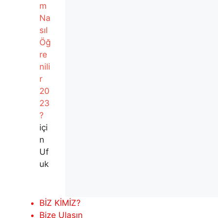
m
Na
sıl
Öğ
re
nili
r
20
23
?
içi
n
Uf
uk
BİZ KİMİZ?
Bize Ulaşın