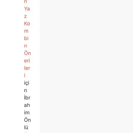
n
Ya
z
Ko
m
bi
n
Ön
eri
ler
i
içi
n
İbr
ah
im
Ön
lü