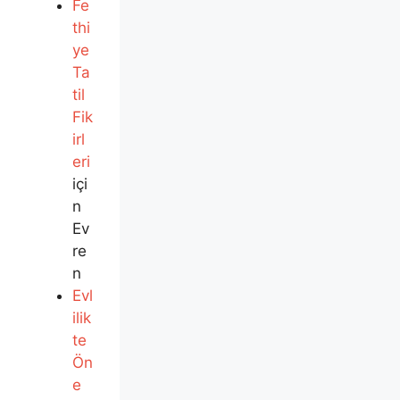
Fe
thi
ye
Ta
til
Fik
irl
eri
içi
n
Ev
re
n
Evl
ilik
te
Ön
e