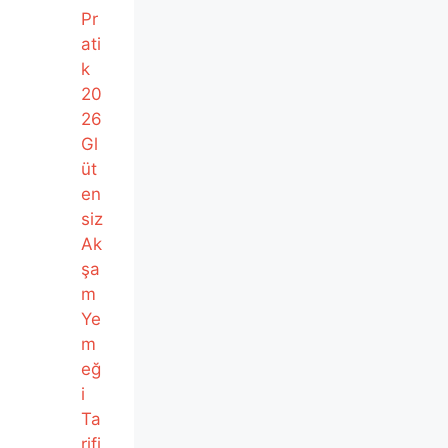
Pr
ati
k
20
26
Gl
üt
en
siz
Ak
şa
m
Ye
m
eğ
i
Ta
rifi