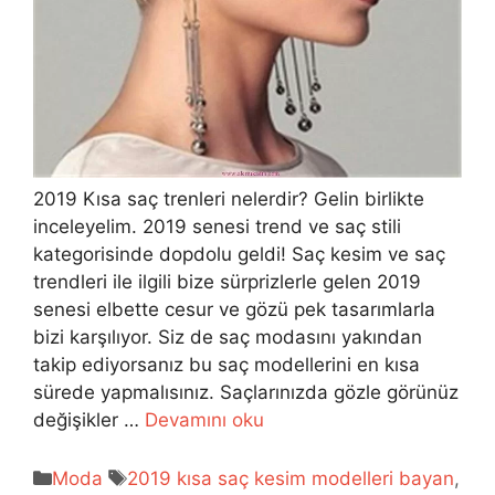
2019 Kısa saç trenleri nelerdir? Gelin birlikte
inceleyelim. 2019 senesi trend ve saç stili
kategorisinde dopdolu geldi! Saç kesim ve saç
trendleri ile ilgili bize sürprizlerle gelen 2019
senesi elbette cesur ve gözü pek tasarımlarla
bizi karşılıyor. Siz de saç modasını yakından
takip ediyorsanız bu saç modellerini en kısa
sürede yapmalısınız. Saçlarınızda gözle görünüz
değişikler …
Devamını oku
Kategoriler
Etiketler
Moda
2019 kısa saç kesim modelleri bayan
,