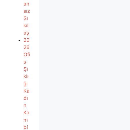
an
sız
Sı
kıl
aş
20
26
Ofi
s
Şı
klı
ğı
Ka
dı
n
Ko
m
bi