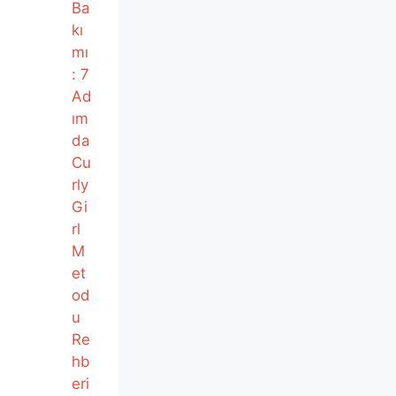
Ba
kı
mı
: 7
Ad
ım
da
Cu
rly
Gi
rl
M
et
od
u
Re
hb
eri