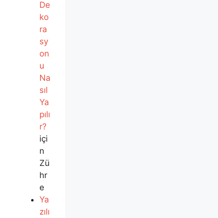
De
ko
ra
sy
on
u
Na
sıl
Ya
pılı
r?
içi
n
Zü
hr
e
Ya
zılı