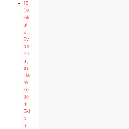
15
Da
kik
alı
k
Ev
de
Pil
at
es
Ha
re
ke
tle
ri:
Eki
p
m