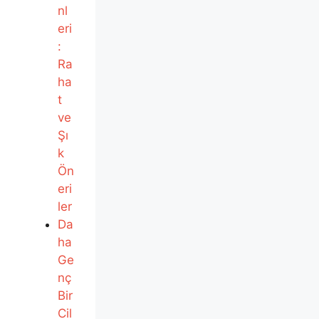
nl
eri
:
Ra
ha
t
ve
Şı
k
Ön
eri
ler
Da
ha
Ge
nç
Bir
Cil