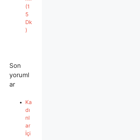
(1
5
Dk
)
Son
yoruml
ar
Ka
dı
nl
ar
İçi