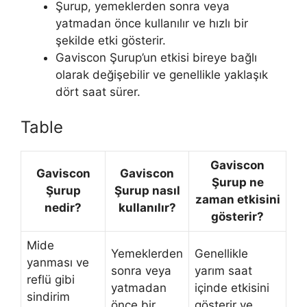
Şurup, yemeklerden sonra veya
yatmadan önce kullanılır ve hızlı bir
şekilde etki gösterir.
Gaviscon Şurup’un etkisi bireye bağlı
olarak değişebilir ve genellikle yaklaşık
dört saat sürer.
Table
Gaviscon
Gaviscon
Gaviscon
Şurup ne
Şurup
Şurup nasıl
zaman etkisini
nedir?
kullanılır?
gösterir?
Mide
Yemeklerden
Genellikle
yanması ve
sonra veya
yarım saat
reflü gibi
yatmadan
içinde etkisini
sindirim
önce bir
gösterir ve