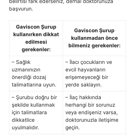
belirtisi fark ederseniz, derhal doktorunuza
başvurun.
Gaviscon Şurup
Gaviscon Şurup
kullanırken dikkat
kullanmadan önce
edilmesi
bilmeniz gerekenler:
gerekenler:
– Sağlık
– İlacı çocukların ve
uzmanınızın
evcil hayvanların
önerdiği dozaj
erişemeyeceği bir
talimatlarına uyun.
yerde saklayın.
– Şurubu doğru bir
– İlaç hakkında
şekilde kullanmak
herhangi bir sorunuz
için talimatlara
veya endişeniz varsa,
dikkatlice
doktorunuzla iletişime
uyulmalıdır.
geçin.