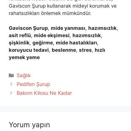
Gaviscon Şurup kullanarak mideyi korumak ve
rahatsızlıkları önlemek mümkündür.
Gaviscon Şurup
,
mide yanması
,
hazımsızlık
,
asit reflü
,
mide ekşimesi
,
hazımsızlık
,
şişkinlik
,
geğirme
,
mide hastalıkları
,
koruyucu tedavi
,
beslenme
,
stres
,
hızlı
yemek yeme
Kategoriler
Sağlık
Pedifen Şurup
Bakırın Kilosu Ne Kadar
Yorum yapın