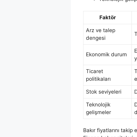
Faktör
Arz ve talep
T
dengesi
E
Ekonomik durum
y
Ticaret
T
politikaları
e
Stok seviyeleri
D
Teknolojik
D
gelişmeler
d
Bakır fiyatlarını takip