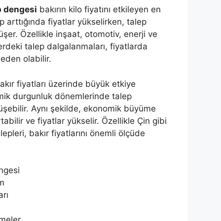
p dengesi
bakırın kilo fiyatını etkileyen en
 arttığında fiyatlar yükselirken, talep
şer. Özellikle inşaat, otomotiv, enerji ve
lerdeki talep dalgalanmaları, fiyatlarda
eden olabilir.
ır fiyatları üzerinde büyük etkiye
mik durgunluk dönemlerinde talep
 düşebilir. Aynı şekilde, ekonomik büyüme
bilir ve fiyatlar yükselir. Özellikle Çin gibi
epleri, bakır fiyatlarını önemli ölçüde
ngesi
m
arı
şmeler