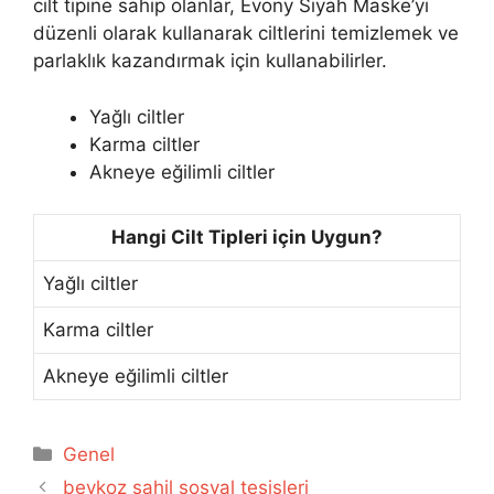
cilt tipine sahip olanlar, Evony Siyah Maske’yi
düzenli olarak kullanarak ciltlerini temizlemek ve
parlaklık kazandırmak için kullanabilirler.
Yağlı ciltler
Karma ciltler
Akneye eğilimli ciltler
Hangi Cilt Tipleri için Uygun?
Yağlı ciltler
Karma ciltler
Akneye eğilimli ciltler
Kategoriler
Genel
beykoz sahil sosyal tesisleri