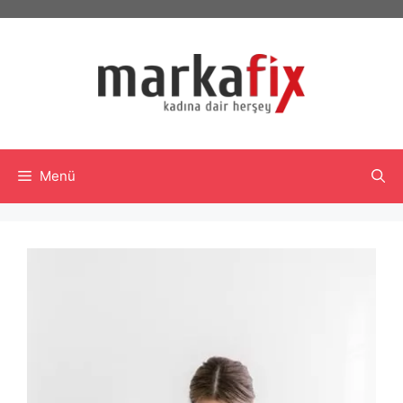
İçeriğe
atla
Menü