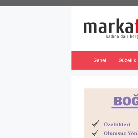
İçeriğe
atla
Genel
Güzellik