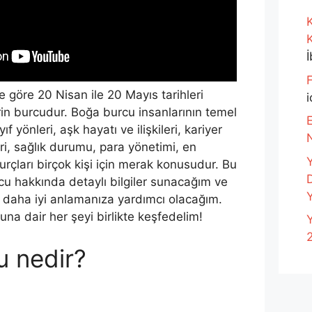
K
F
e göre 20 Nisan ile 20 Mayıs tarihleri
i
rin burcudur. Boğa burcu insanlarının temel
E
yıf yönleri, aşk hayatı ve ilişkileri, kariyer
eri, sağlık durumu, para yönetimi, en
çları birçok kişi için merak konusudur. Bu
cu hakkında detaylı bilgiler sunacağım ve
Y
i daha iyi anlamanıza yardımcı olacağım.
na dair her şeyi birlikte keşfedelim!
Y
u nedir?