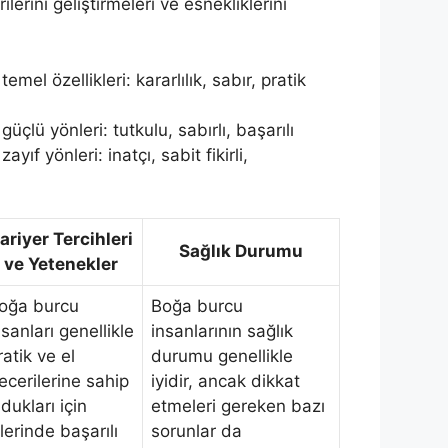
ilerini geliştirmeleri ve esnekliklerini
mel özellikleri: kararlılık, sabır, pratik
çlü yönleri: tutkulu, sabırlı, başarılı
ıf yönleri: inatçı, sabit fikirli,
ariyer Tercihleri
Sağlık Durumu
ve Yetenekler
oğa burcu
Boğa burcu
nsanları genellikle
insanlarının sağlık
ratik ve el
durumu genellikle
ecerilerine sahip
iyidir, ancak dikkat
ldukları için
etmeleri gereken bazı
şlerinde başarılı
sorunlar da