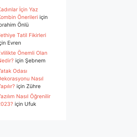
adınlar İçin Yaz
Kombin Önerileri
için
İbrahim Önlü
ethiye Tatil Fikirleri
çin
Evren
vlilikte Önemli Olan
Nedir?
için
Şebnem
Yatak Odası
Dekorasyonu Nasıl
apılır?
için
Zühre
azılım Nasıl Öğrenilir
2023?
için
Ufuk