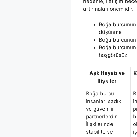
nedenle, iletişim becer
artırmaları önemlidir.
Boğa burcunun te
düşünme
Boğa burcunun gü
Boğa burcunun zay
hoşgörüsüz
Aşk Hayatı ve
K
İlişkiler
Boğa burcu
B
insanları sadık
i
ve güvenilir
p
partnerlerdir.
b
İlişkilerinde
o
stabilite ve
i