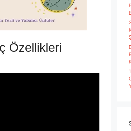
P
2
Ş
 Özellikleri
D
K
Y