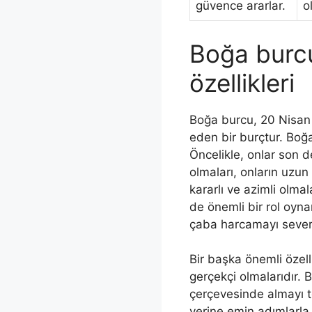
güvence ararlar.
o
Boğa burcu
özellikleri
Boğa burcu, 20 Nisan 
eden bir burçtur. Boğa 
Öncelikle, onlar son der
olmaları, onların uzu
kararlı ve azimli olmala
de önemli bir rol oynar
çaba harcamayı severle
Bir başka önemli özell
gerçekçi olmalarıdır. B
çerçevesinde almayı te
yerine emin adımlarla il